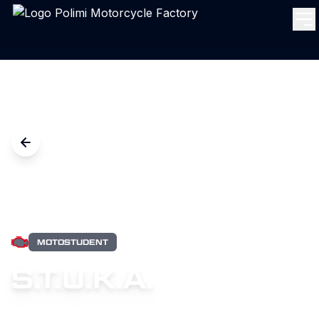
MOTOSTUDENT
S.T.U.K.A.
Progettata nel biennio 2022-2023, S.T.U.K.A. dà il via