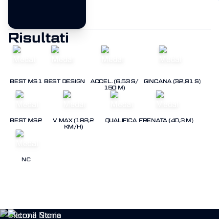
Risultati
Samuele
Moro
BEST MS1
BEST DESIGN
ACCEL. (6,53 S/
GINCANA (32,91 S)
150 M)
BEST MS2
V MAX (198,2
QUALIFICA
FRENATA (40,3 M)
KM/H)
NC