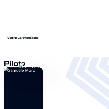
a una vera rivoluzione tecnica, ispirandosi ai velivoli noti
per l'aerodinamica attiva.
Questa moto introduce soluzioni d'avanguardia per il
motorsport universitario, portando in pista un forcellone
in carbonio e un sistema di aerodinamica attiva per
dominare le fasi di gara.
Vedi le Caratteristiche
Pilota