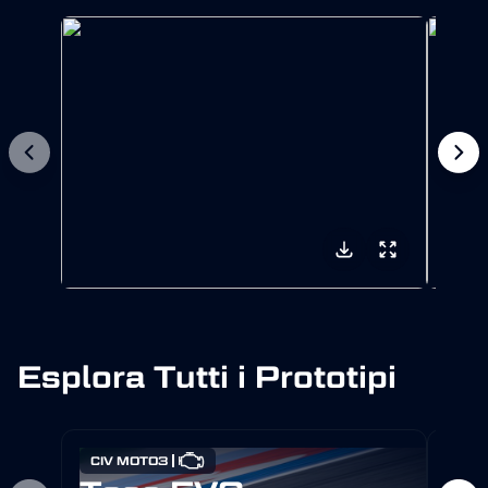
Esplora Tutti i Prototipi
CIV MOTO3
MOT